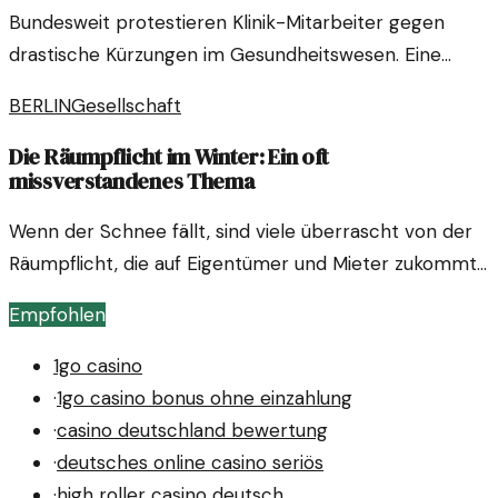
Bundesweit protestieren Klinik-Mitarbeiter gegen
drastische Kürzungen im Gesundheitswesen. Eine
"Sparorgie" gefährdet die Patientenversorgung und die
BERLIN
Gesellschaft
Arbeitsbedingungen.
Die Räumpflicht im Winter: Ein oft
missverstandenes Thema
Wenn der Schnee fällt, sind viele überrascht von der
Räumpflicht, die auf Eigentümer und Mieter zukommt.
Dieser Artikel beleuchtet die Regelungen und
Empfohlen
Missverständnisse rund um das Thema. Erfahren Sie,
was Sie beachten müssen, um rechtliche Probleme zu
1go casino
vermeiden.
·
1go casino bonus ohne einzahlung
·
casino deutschland bewertung
·
deutsches online casino seriös
·
high roller casino deutsch