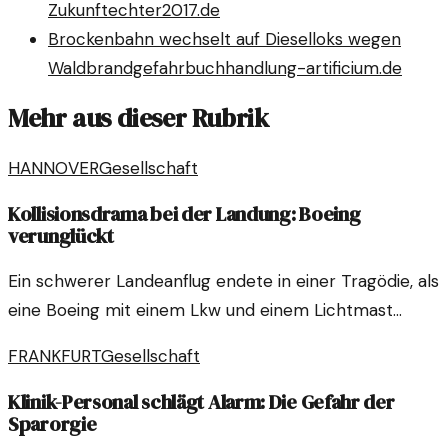
Zukunft
echter2017.de
Brockenbahn wechselt auf Dieselloks wegen
Waldbrandgefahr
buchhandlung-artificium.de
Mehr aus dieser Rubrik
HANNOVER
Gesellschaft
Kollisionsdrama bei der Landung: Boeing
verunglückt
Ein schwerer Landeanflug endete in einer Tragödie, als
eine Boeing mit einem Lkw und einem Lichtmast
kollidierte. Augenzeugen berichten von dramatischen
FRANKFURT
Gesellschaft
Szenen am Unfallort.
Klinik-Personal schlägt Alarm: Die Gefahr der
Sparorgie