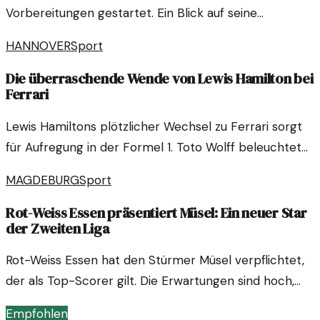
Vorbereitungen gestartet. Ein Blick auf seine
Strategien und Ziele für die kommende Fußball-
HANNOVER
Sport
Weltmeisterschaft.
Die überraschende Wende von Lewis Hamilton bei
Ferrari
Lewis Hamiltons plötzlicher Wechsel zu Ferrari sorgt
für Aufregung in der Formel 1. Toto Wolff beleuchtet
die entscheidenden Faktoren, die zu dieser
MAGDEBURG
Sport
Entscheidung führten.
Rot-Weiss Essen präsentiert Müsel: Ein neuer Star
der Zweiten Liga
Rot-Weiss Essen hat den Stürmer Müsel verpflichtet,
der als Top-Scorer gilt. Die Erwartungen sind hoch,
und die Fans freuen sich auf seine Fähigkeiten auf dem
Empfohlen